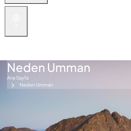
English
الْعَرَبيّة
русский язык
简体中文
İletişime Geçin
Neden Umman
Ana Sayfa
Neden Umman