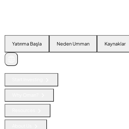
Yatırıma Başla
Neden Umman
Kaynaklar
İletişime Geçin
Start Investing
Why Oman?
Resources
About Us