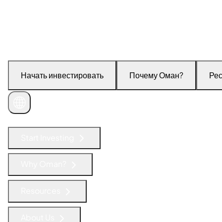
Начать инвестировать
Почему Оман?
Ре
Связаться с нами
Start Investing
Why Oman?
Resources
About Us