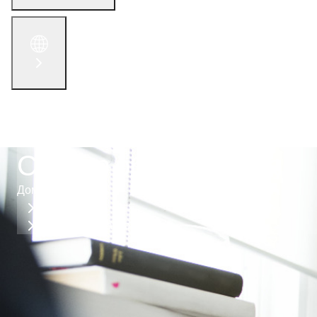
English
الْعَرَبيّة
русский язык
简体中文
Связаться с нами
Сектор образования
Дом
Секторы
Сектор образования