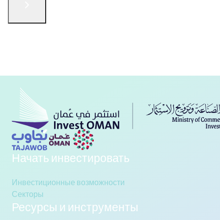
English
الْعَرَبيّة
русский язык
简体中文
فارسی
Türkçe
Связаться с нами
Начать инвестировать
Инвестиционные возможности
Секторы
Ресурсы и инструменты