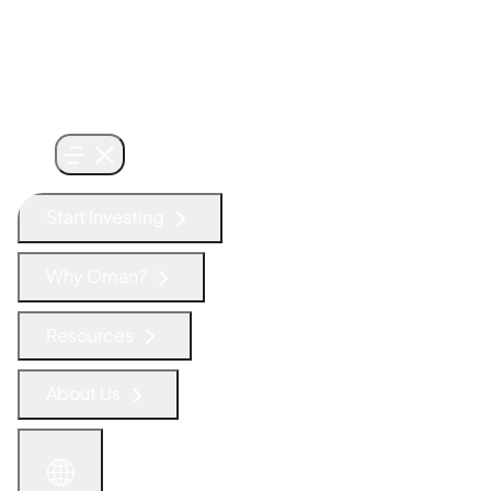
Start Investing
Why Oman?
Resources
About Us