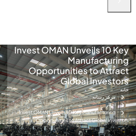
English
الْعَرَبيّة
简体中文
русский язык
فارسی
Türkçe
با ما در تماس باشید
Invest OMAN Unveils 10 Key
Manufacturing
Opportunities to Attract
Global Investors
خانه
مرکز رسانه
اخبار
Invest OMAN Unveils 10 Key Manufacturing
Opportunities to Attract Global Investors